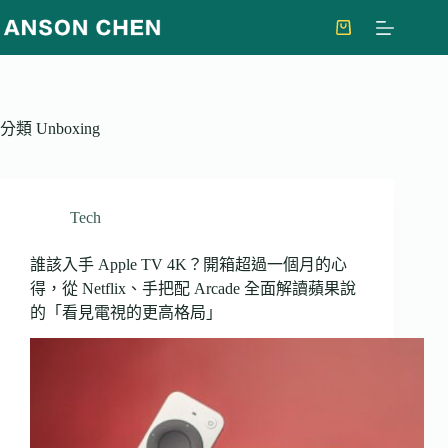
跳
至
購
主
物
要
車
內
分類
Unboxing
容
Tech
誰該入手 Apple TV 4K？開箱超過一個月的心
得，從 Netflix、手把配 Arcade 全面解讀蘋果說
的「看見電視的更高格局」