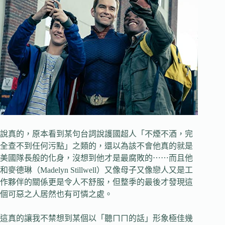
說真的，原本看到某句台詞說護國超人「不煙不酒，完
全查不到任何污點」之類的，還以為該不會他真的就是
美國隊長般的化身，沒想到他才是最腐敗的⋯⋯而且他
和麥德琳（Madelyn Stillwell）又像母子又像戀人又是工
作夥伴的關係更是令人不舒服，但整季的最後才發現這
個可惡之人居然也有可憐之處。
這真的讓我不禁想到某個以「聽ㄇㄇ的話」形象極佳幾