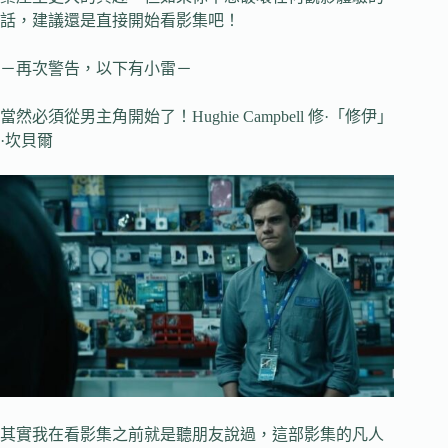
話，建議還是直接開始看影集吧！
－再次警告，以下有小雷－
當然必須從男主角開始了！Hughie Campbell 修·「修伊」
·坎貝爾
其實我在看影集之前就是聽朋友說過，這部影集的凡人