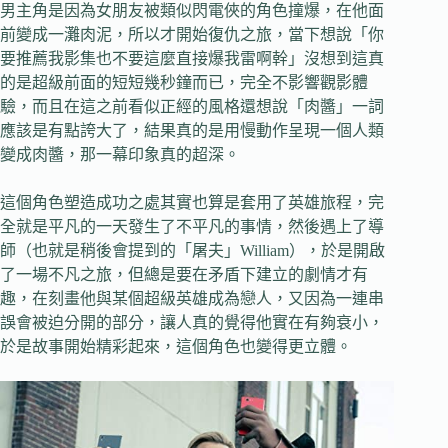
男主角是因為女朋友被類似閃電俠的角色撞爆，在他面
前變成一灘肉泥，所以才開始復仇之旅，當下想說「你
要推薦我影集也不要這麼直接爆我雷啊幹」沒想到這真
的是超級前面的短短幾秒鐘而已，完全不影響觀影體
驗，而且在這之前看似正經的風格還想說「肉醬」一詞
應該是有點誇大了，結果真的是用慢動作呈現一個人類
變成肉醬，那一幕印象真的超深。
這個角色塑造成功之處其實也算是套用了英雄旅程，完
全就是平凡的一天發生了不平凡的事情，然後遇上了導
師（也就是稍後會提到的「屠夫」William），於是開啟
了一場不凡之旅，但總是要在矛盾下建立的劇情才有
趣，在刻畫他與某個超級英雄成為戀人，又因為一連串
誤會被迫分開的部分，讓人真的覺得他實在有夠衰小，
於是故事開始精彩起來，這個角色也變得更立體。