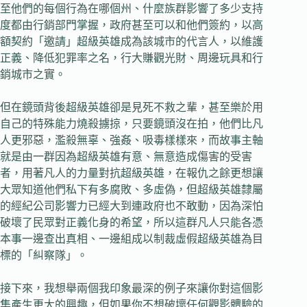
至他們的每個行為在哪個州、什麼族群影響了多少支持
度都由行銷部門掌握，政府甚至可以和他們簽約，以高
額契約「邀請」超級英雄成為該城市的代言人，以維護
正義、降低犯罪率之名，行大賺觀光財、周邊玩具和行
銷城市之實。
但在鏡頭背後超級英雄卻是見死不救之輩，甚至樂於用
自己的特殊能力燒殺擄掠，只要鏡頭沒在拍，他們比凡
人更邪惡，濫殺無辜、強姦、吸毒樣樣來，而故事主軸
就是由一群因為超級英雄有意、無意造成傷害的受害
者，用著凡人的力量對抗超級英雄，在報仇之餘更想讓
大眾知道他們私下有多腐敗、多虛偽，但超級英雄隸屬
的經紀公司影響力已經大到連政府也不敢動，因為深怕
破壞了民眾對正義化身的希望，所以這群凡人只能各憑
本事一邊查出真相、一邊組成以制裁虛假超級英雄為目
標的「糾察隊」。
接下來，我想舉兩個我印象最深的例子來讓你對這個影
集產生更大的興趣，但如果你不想破壞任何觀影體驗的