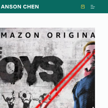
跳
至
購
主
物
要
車
內
容