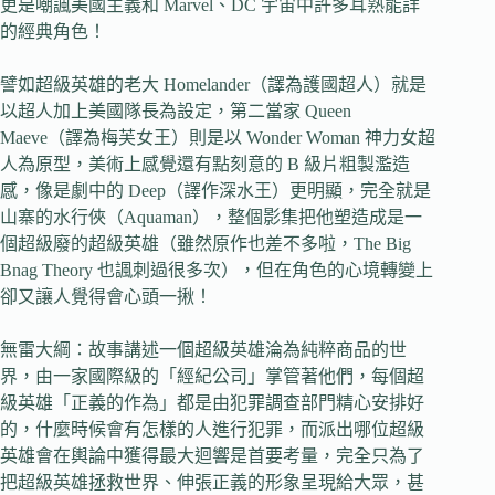
更是嘲諷美國主義和 Marvel、DC 宇宙中許多耳熟能詳
的經典角色！
譬如超級英雄的老大 Homelander（譯為護國超人）就是
以超人加上美國隊長為設定，第二當家 Queen
Maeve（譯為梅芙女王）則是以 Wonder Woman 神力女超
人為原型，美術上感覺還有點刻意的 B 級片粗製濫造
感，像是劇中的 Deep（譯作深水王）更明顯，完全就是
山寨的水行俠（Aquaman），整個影集把他塑造成是一
個超級廢的超級英雄（雖然原作也差不多啦，The Big
Bnag Theory 也諷刺過很多次），但在角色的心境轉變上
卻又讓人覺得會心頭一揪！
無雷大綱：故事講述一個超級英雄淪為純粹商品的世
界，由一家國際級的「經紀公司」掌管著他們，每個超
級英雄「正義的作為」都是由犯罪調查部門精心安排好
的，什麼時候會有怎樣的人進行犯罪，而派出哪位超級
英雄會在輿論中獲得最大迴響是首要考量，完全只為了
把超級英雄拯救世界、伸張正義的形象呈現給大眾，甚