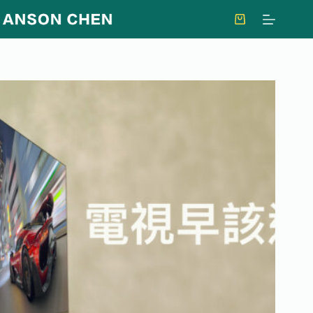
跳
至
購
主
物
要
車
內
容