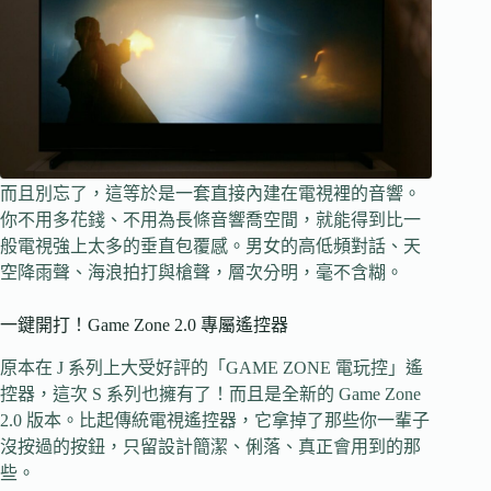
而且別忘了，這等於是一套直接內建在電視裡的音響。
你不用多花錢、不用為長條音響喬空間，就能得到比一
般電視強上太多的垂直包覆感。男女的高低頻對話、天
空降雨聲、海浪拍打與槍聲，層次分明，毫不含糊。
一鍵開打！Game Zone 2.0 專屬遙控器
原本在 J 系列上大受好評的「GAME ZONE 電玩控」遙
控器，這次 S 系列也擁有了！而且是全新的 Game Zone
2.0 版本。比起傳統電視遙控器，它拿掉了那些你一輩子
沒按過的按鈕，只留設計簡潔、俐落、真正會用到的那
些。