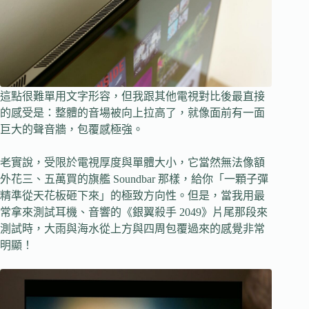
這點很難單用文字形容，但我跟其他電視對比後最直接
的感受是：整體的音場被向上拉高了，就像面前有一面
巨大的聲音牆，包覆感極強。
老實說，受限於電視厚度與單體大小，它當然無法像額
外花三、五萬買的旗艦 Soundbar 那樣，給你「一顆子彈
精準從天花板砸下來」的極致方向性。但是，當我用最
常拿來測試耳機、音響的《銀翼殺手 2049》片尾那段來
測試時，大雨與海水從上方與四周包覆過來的感覺非常
明顯！