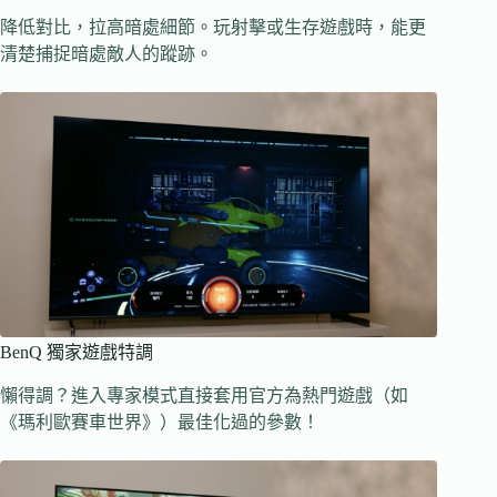
降低對比，拉高暗處細節。玩射擊或生存遊戲時，能更
清楚捕捉暗處敵人的蹤跡。
BenQ 獨家遊戲特調
懶得調？進入專家模式直接套用官方為熱門遊戲（如
《瑪利歐賽車世界》）最佳化過的參數！