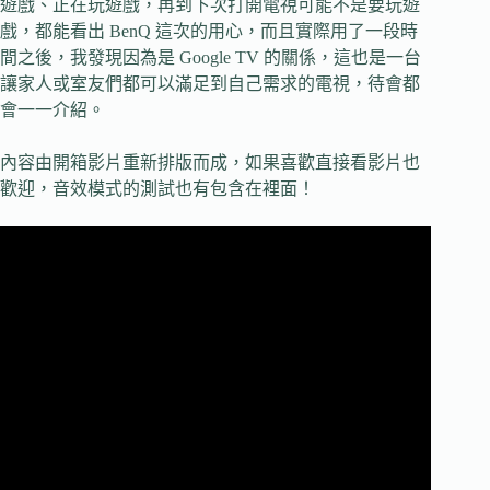
遊戲、正在玩遊戲，再到下次打開電視可能不是要玩遊
戲，都能看出 BenQ 這次的用心，而且實際用了一段時
間之後，我發現因為是 Google TV 的關係，這也是一台
讓家人或室友們都可以滿足到自己需求的電視，待會都
會一一介紹。
內容由開箱影片重新排版而成，如果喜歡直接看影片也
歡迎，音效模式的測試也有包含在裡面！