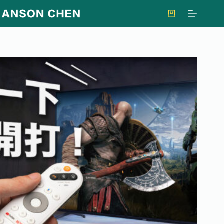
跳
至
購
主
物
要
車
內
容