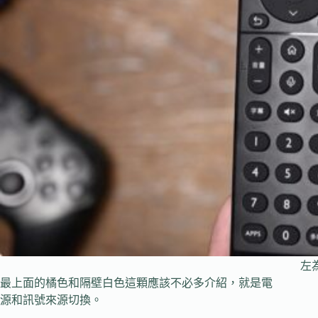
左為
最上面的橘色和隔壁白色這顆應該不必多介紹，就是電
源和訊號來源切換。