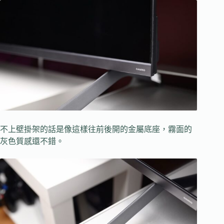
不上壁掛架的話是像這樣往前後開的金屬底座，霧面的
灰色質感還不錯。