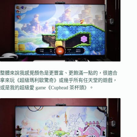
整體來說我感覺顏色是更豐富、更飽滿一點的，很適合
拿來玩《超級瑪利歐驚奇》或幾乎所有任天堂的遊戲，
或是我的超級愛 game《Cuphead 茶杯頭》。