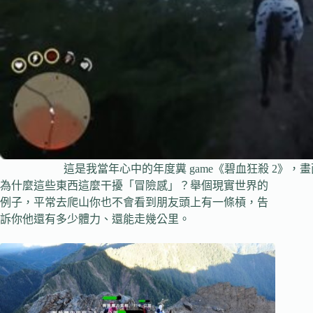
這是我當年心中的年度糞 game《碧血狂殺 2》
為什麼這些東西這麼干擾「冒險感」？舉個現實世界的
例子，平常去爬山你也不會看到朋友頭上有一條槓，告
訴你他還有多少體力、還能走幾公里。