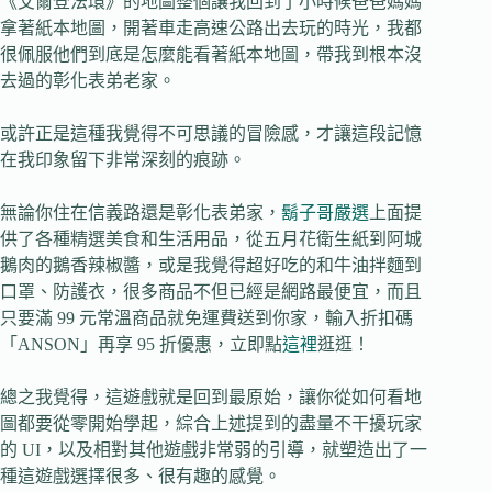
《艾爾登法環》的地圖整個讓我回到了小時候爸爸媽媽
拿著紙本地圖，開著車走高速公路出去玩的時光，我都
很佩服他們到底是怎麼能看著紙本地圖，帶我到根本沒
去過的彰化表弟老家。
或許正是這種我覺得不可思議的冒險感，才讓這段記憶
在我印象留下非常深刻的痕跡。
無論你住在信義路還是彰化表弟家，
鬍子哥嚴選
上面提
供了各種精選美食和生活用品，從五月花衛生紙到阿城
鵝肉的鵝香辣椒醬，或是我覺得超好吃的和牛油拌麵到
口罩、防護衣，很多商品不但已經是網路最便宜，而且
只要滿 99 元常溫商品就免運費送到你家，輸入折扣碼
「ANSON」再享 95 折優惠，立即點
這裡
逛逛！
總之我覺得，這遊戲就是回到最原始，讓你從如何看地
圖都要從零開始學起，綜合上述提到的盡量不干擾玩家
的 UI，以及相對其他遊戲非常弱的引導，就塑造出了一
種這遊戲選擇很多、很有趣的感覺。