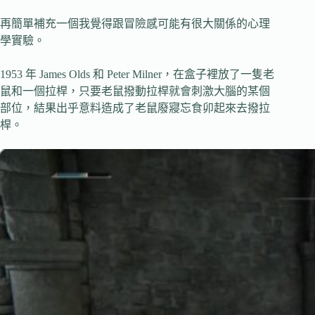
再簡單補充一個我覺得跟冒險感可能有很大關係的心理
學實驗。
1953 年 James Olds 和 Peter Milner，在盒子裡放了一隻老
鼠和一個拉桿，只要老鼠撥動拉桿就會刺激大腦的某個
部位，結果出乎意料造成了老鼠廢寢忘食卯起來去撥拉
桿。