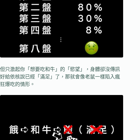
但只激起你「想要吃和牛」的「慾望」，身體卻沒傳訊
好給依核說已經「滿足」了，那就會像老鼠一樣陷入瘋
狂爆吃的情形。