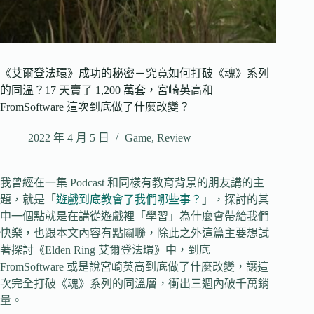
《艾爾登法環》成功的秘密－究竟如何打破《魂》系列
的同溫？17 天賣了 1,200 萬套，宮崎英高和
FromSoftware 這次到底做了什麼改變？
2022 年 4 月 5 日
Game
,
Review
我曾經在一集 Podcast 和同樣有教育背景的朋友講的主
題，就是「
遊戲到底教會了我們哪些事？
」，探討的其
中一個點就是在講從遊戲裡「學習」為什麼會帶給我們
快樂，也跟本文內容有點關聯，除此之外這篇主要想試
著探討《Elden Ring 艾爾登法環》中，到底
FromSoftware 或是說宮崎英高到底做了什麼改變，讓這
次完全打破《魂》系列的同溫層，衝出三週內破千萬銷
量。