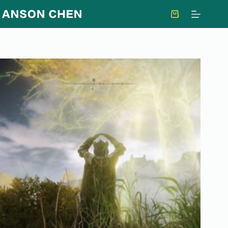
跳
至
購
主
物
要
車
內
容