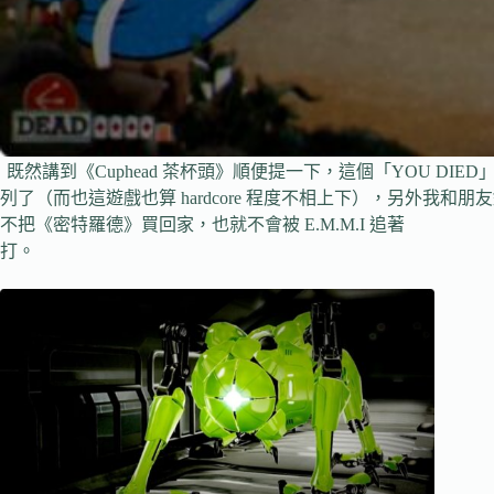
既然講到《Cuphead 茶杯頭》順便提一下，這個「YOU 
列了（而也這遊戲也算 hardcore 程度不相上下），另外我和朋
不把《密特羅德》買回家，也就不會被 E.M.M.I 追著
打。