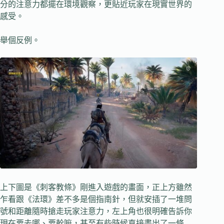
分的注意力都擺在環境觀察，更貼近玩家在現實世界的
感受。
舉個反例。
上下圖是《刺客教條》剛進入遊戲的畫面，正上方雖然
乍看跟《法環》差不多是個指南針，但就安插了一堆問
號和距離隨時搶走玩家注意力，左上角也很明確告訴你
現在要去哪、要幹嘛，甚至有些時候直接畫出了一條