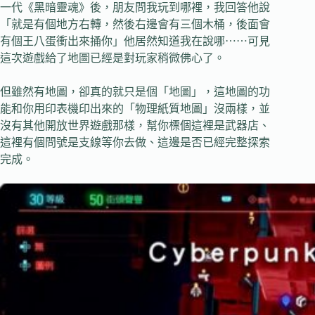
一代《黑暗靈魂》後，朋友問我玩到哪裡，我回答他說
「就是有個地方右轉，然後右邊會有三個木桶，後面會
有個王八蛋衝出來捅你」他居然知道我在說哪⋯⋯可見
這次遊戲給了地圖已經是對玩家稍微佛心了。
但雖然有地圖，卻真的就只是個「地圖」，這地圖的功
能和你用印表機印出來的「物理紙質地圖」沒兩樣，並
沒有其他開放世界遊戲那樣，幫你標個這裡是武器店、
這裡有個問號是支線等你去做、這邊是否已經完整探索
完成。