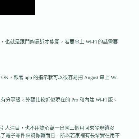
就是跟門夠靠近才能開，若要串上 Wi-Fi 的話需要
 app 的指示就可以很容易把 August 串上 Wi-
等級，外觀比較近似現在的 Pro 和內建 Wi-Fi 版。
引人注目，也不用擔心萬一出國三個月回來發現鎖沒
換成了電子零件來幫你轉而已，所以若家裡有長輩實在用不