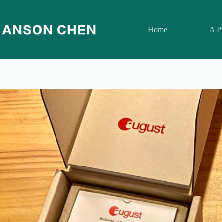
跳
至
Home
A P
主
要
內
容