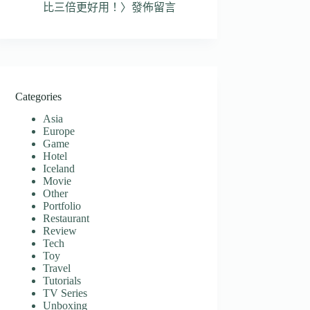
比三倍更好用！
〉發佈留言
Categories
Asia
Europe
Game
Hotel
Iceland
Movie
Other
Portfolio
Restaurant
Review
Tech
Toy
Travel
Tutorials
TV Series
Unboxing