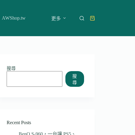
AWShop.tw
更多
購
物
車
搜尋
搜
尋
Recent Posts
BenQ S-960，一台讓 PS5、