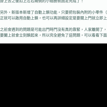
掛上去之後扣上左右兩側的小翅膀就固定完成了！
另外，新版本新增了自動上鎖功能，只要把包裝內附的小零件（下
正就可以啟用自動上鎖，也可以再詳細設定是要關上門就立即上
之前會遇到的問題是可能出門時門沒有真的靠緊，人家離開了，
要闔上就會立刻鎖起來，所以完全避免了這問題，可以看看下面