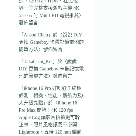
造，120 Hz、HDR、杜比視
界⋯等完整支援遊戲主機 4K
55 / 65 吋 MiniLED 電視推薦
〉
發佈留言
「
Anson Chen
」於〈
說說 DIY
更換 Gameboy 卡帶記憶電池的
簡單方法
〉發佈留言
「
Takahashi_Kei
」於〈
說說
DIY 更換 Gameboy 卡帶記憶電
池的簡單方法
〉發佈留言
「
iPhone 16 Pro 好唔好？終極
評測：相機、性能、續航力及6
大升級亮點
」於〈
iPhone 16
Pro Max 開箱！4K 120 fps
Apple Log 讓影片拍攝更可幹
正事、照片風格讓我不必開
Lightroom、五倍 120 mm 鏡頭