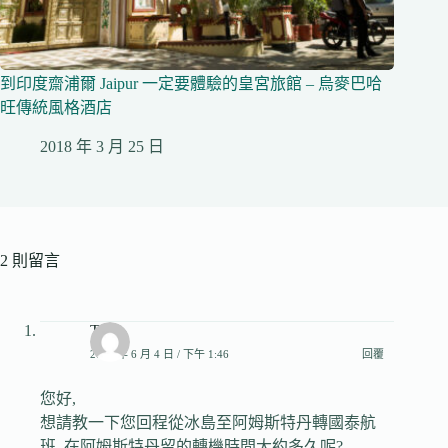
到印度齋浦爾 Jaipur 一定要體驗的皇宮旅館 – 烏麥巴哈
旺傳統風格酒店
2018 年 3 月 25 日
2 則留言
Tim
2017 年 6 月 4 日 / 下午 1:46
回覆
您好,
想請教一下您回程從冰島至阿姆斯特丹轉國泰航
班, 在阿姆斯特丹留的轉機時間大約多久呢?