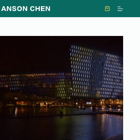
跳
至
購
主
物
要
車
內
容