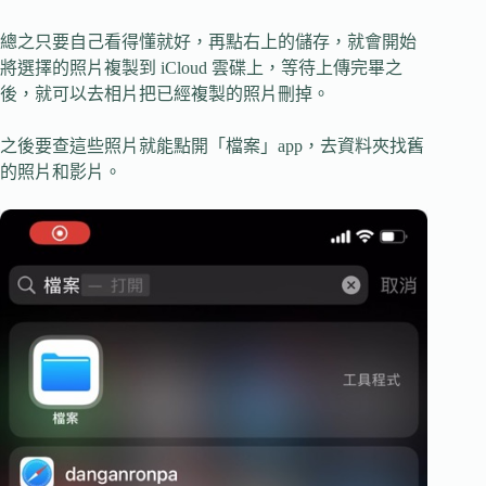
總之只要自己看得懂就好，再點右上的儲存，就會開始
將選擇的照片複製到 iCloud 雲碟上，等待上傳完畢之
後，就可以去相片把已經複製的照片刪掉。
之後要查這些照片就能點開「檔案」app，去資料夾找舊
的照片和影片。