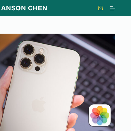
跳
至
購
主
物
要
車
內
容