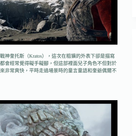
神奎托斯（Kratos），這次在粗獷的外表下卻是描寫
都會經常覺得礙手礙腳，但這部裡面兒子角色不但對於
來非常爽快，平時走過場景時的童言童語和奎爺偶爾不