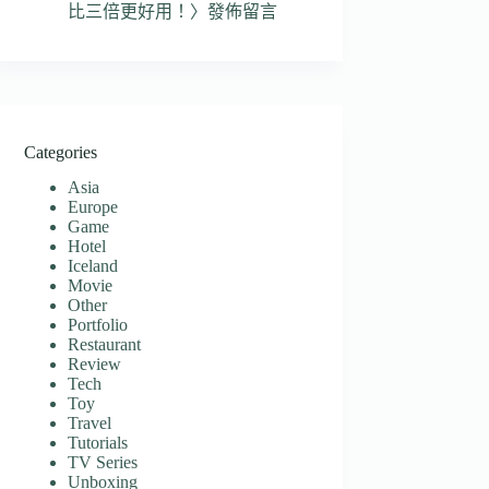
比三倍更好用！
〉發佈留言
Categories
Asia
Europe
Game
Hotel
Iceland
Movie
Other
Portfolio
Restaurant
Review
Tech
Toy
Travel
Tutorials
TV Series
Unboxing