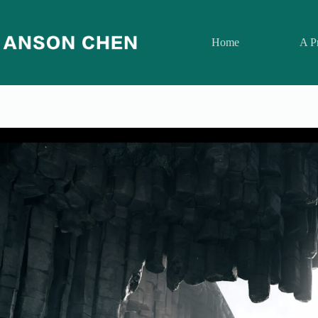
跳
至
Home
A P
主
要
內
容